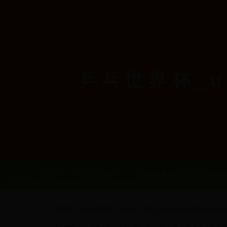
乒乓世界杯_u2
首页
冰岛世界杯
巴西世界杯排名
经典
HOME
>
冰岛世界杯
>
必看！四款 AI 头像生成神器优缺