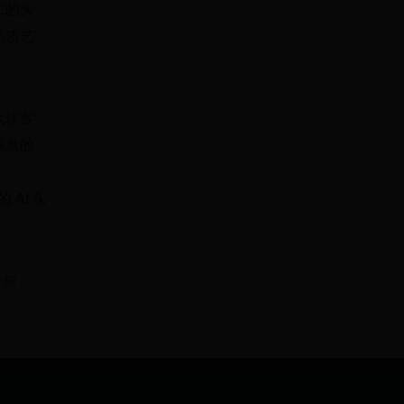
二的头
品质艺
侠客”
满意的
AI 头
介绍