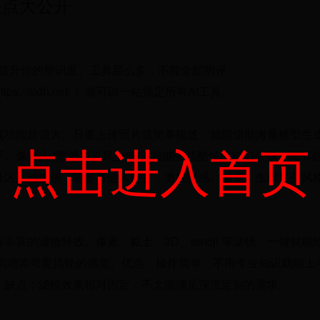
缺点大公开
瞬间提升你的辨识度。工具那么多，不能全部测评。
://aidh.net/ ）就可以一站搞定所有AI工具。
成功能超强大。只要上传照片或简单描述，就能借助海量模型生
点击进入首页
。像输入 “赛博朋克风少年”，就能生成酷炫的科幻头像，细节
社区互动性强，能参考他人创意，激发灵感。缺点：生成复杂风
富的滤镜特效。像素、黏土、3D、emoji 等滤镜，一键就能
 滤镜则增添可爱搞怪的感觉。优点：操作简单，不用专业知识就能上
。缺点：滤镜效果相对固定，不太能满足深度定制的需求。