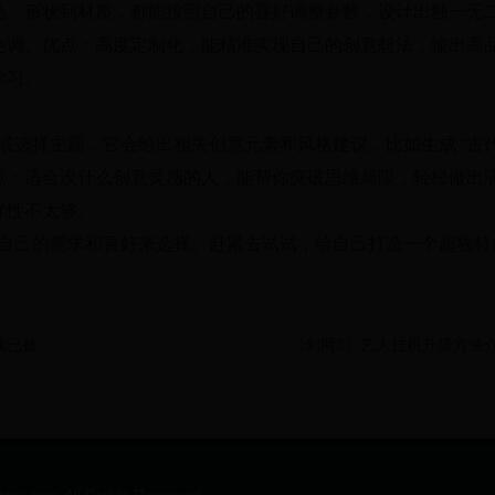
色、形状到材质，都能按照自己的喜好调整参数，设计出独一无
色调。优点：高度定制化，能精准实现自己的创意想法，输出高
学习。
词或选择主题，它会给出相关创意元素和风格建议，比如生成 “古代
点：适合没什么创意灵感的人，能帮你突破思维局限，轻松做出
样性不太够。
据自己的需求和喜好来选择。赶紧去试试，给自己打造一个超独特的 
残已被
《剑网3》艺人挂机升级方法