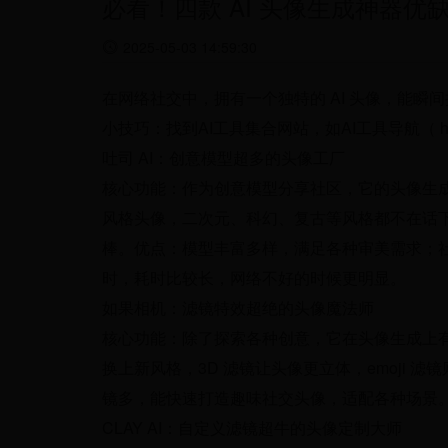
必看！四款 AI 头像生成神器优
2025-05-03 14:59:30
在网络社交中，拥有一个独特的 AI 头像，能
小技巧：找到AI工具集合网站，如AI工具导航（ https
吐司 AI：创意模型超多的头像工厂
核心功能：作为创意模型分享社区，它的头像生
风格头像，二次元、科幻、复古等风格都不在话下
棒。优点：模型丰富多样，满足各种审美需求；
时，耗时比较长，网络不好的时候更明显。
如果相机：滤镜特效超绝的头像魔法师
核心功能：除了探索各种创意，它在头像生成上有丰
换上新风格，3D 滤镜让头像更立体，emoji
镜多，能快速打造趣味社交头像，适配各种场景
CLAY AI：自定义滤镜超牛的头像定制大师