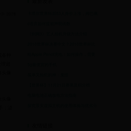
最新发表
卡塔尔世界杯后53人身价上涨，姆巴佩
2078
以1.8亿欧重返世界第一
c语言如何提前声明函数
《剑网3》艺人挂机升级方法介绍
2010世界杯决赛中文？2010世界杯比
分结果表全部
给Apple Pencil充电：如何操作，需要
成各种
多长时间和可能的问题
处理超
5g最便宜的手机
格头像
孤单又灿烂的神：鬼怪
【世界杯】11月21日赛果及积分榜
电脑电池正确放电方法指南
给头像
探究景安虚拟主机的使用体验与优劣分
手；滤
析 (景安虚拟主机怎么样)
友情链接