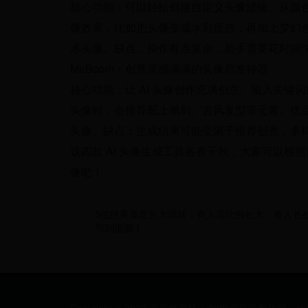
核心功能：可以轻松创建自定义头像滤镜。从颜
像效果，比如把头像变成水彩质感，再加上梦幻
术头像。缺点：操作有点复杂，新手需要花时间
MeBoom：创意灵感满满的头像启发神器
核心功能：让 AI 头像创作充满创意。输入关键
头像时，会推荐配上佩剑、古风发型等元素。优
头像。缺点：生成结果可能受限于推荐创意，多
这四款 AI 头像生成工具各有千秋，大家可以根
像吧！
5位绝美童星长大现状：有人等比例长大，有人长
骂到退圈！