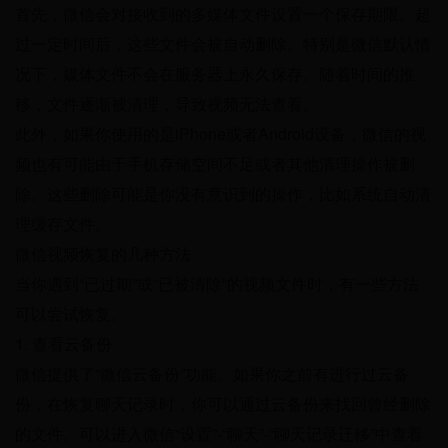
首先，微信会对接收到的多媒体文件设置一个保存期限。超
过一定时间后，这些文件会被自动删除。特别是微信默认情
况下，媒体文件不会在服务器上永久保存。随着时间的推
移，文件逐渐被清理，导致视频无法查看。
此外，如果你使用的是iPhone或者Android设备，微信的视
频也有可能由于手机存储空间不足或者其他清理操作被删
除。这些删除可能是你没有意识到的操作，比如系统自动清
理缓存文件。
微信视频恢复的几种方法
当你遇到“已过期”或“已被清除”的视频文件时，有一些方法
可以尝试恢复。
1. 查看云备份
微信提供了“微信云备份”功能。如果你之前有进行过云备
份，在恢复聊天记录时，你可以通过云备份来找回曾经删除
的文件。可以进入微信“设置”-“聊天”-“聊天记录迁移”中查看