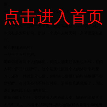
量。
点击进入首页
一般人5瓶啤酒左右就会醉，具体因人而异。啤酒每天别超
过2瓶。
一个成年人一次喝一升啤酒，相当喝酒精30～40克。对人
体没有多大坏影响。所以一个成年人每天喝一升啤酒是有益
的。
喝几瓶啤酒能醉?
一般三至五瓶能醉。
喝啤酒要看每个人的体质，有的人能喝好多瓶也不醉，有的
人喝个两三瓶就醉了，这个是要根据每个人的体质来判断
的，还有一种就是分心情，有时候心情很好的时候也很不容
易喝醉，有时候心情不好的时候，随便搞几瓶就醉了，所以
说几瓶来源于我们的表现。
喝啤酒能不能醉，关键是看人的酒量大小。啤酒的酒精含量
大约5—6度，相当于350毫升两啤酒的酒精含量等于50毫升