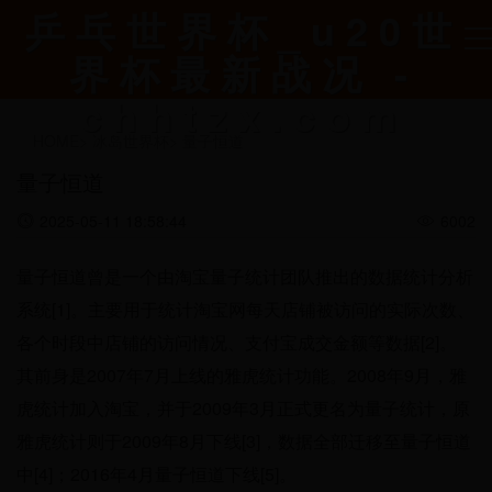
乒乓世界杯_u20世
界杯最新战况 -
chhtzx.com
HOME
>
冰岛世界杯
>
量子恒道
量子恒道
2025-05-11 18:58:44
6002
量子恒道曾是一个由淘宝量子统计团队推出的数据统计分析
系统[1]。主要用于统计淘宝网每天店铺被访问的实际次数、
各个时段中店铺的访问情况、支付宝成交金额等数据[2]。
其前身是2007年7月上线的雅虎统计功能。2008年9月，雅
虎统计加入淘宝，并于2009年3月正式更名为量子统计，原
雅虎统计则于2009年8月下线[3]，数据全部迁移至量子恒道
中[4]；2016年4月量子恒道下线[5]。