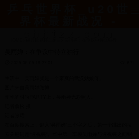
乒乓世界杯_u20世
界杯最新战况 -
chhtzx.com
HOME
>
经典世界杯主题曲
>
吴雨婵：在争议中特立独行
吴雨婵：在争议中特立独行
2025-05-05 19:27:01
621
生活中，吴雨婵就是一个豪爽的武汉姑娘伢。
图片来自吴雨婵微博
昨晚的时尚PARTY上，吴雨婵光彩照人。
记者詹松 摄
记者张珺
在百度搜索上，键入“吴雨婵”三个字之后，第一个跳出的搜
索关键词是“透视装”。华中第一车模吴雨婵与透视装之间到