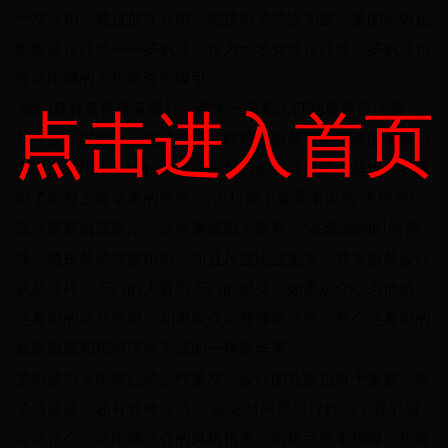
一次亮相。通过朋友介绍，她找到了武汉为数不多的高级定
制服装设计师——罗钒溪。作为一名女性设计师，罗钒溪也
被吴雨婵的天生条件所吸引。
点击进入首页
“她的身材条件确实很好。作为一名私人订制服装设计师，
我在设计时的第一想法就是怎样通过服装将穿着者的美展示
出来。我用水晶镶钻的透视面料给她设计服装，是因为我看
到了她身上奢华美的气质。”说起网上备受争议的“透视装”，
设计师罗钒溪表示，这件事情因人而异。“在欧洲的时尚秀
场，透视装经常被用到，而且尺度比这更大。其实服装设计
就是这样，不同的人看到不同的感觉。如果观众心态低俗，
他看到的就是低俗；如果观众自身懂得欣赏，那么他看到的
就是服装和模特浑然天成的一种奢华美。”
罗钒溪与吴雨婵已经合作多次，设计的礼服也有十多套。除
了透视装，还有各种尝试。“国际时尚界流行什么，我们就
尝试什么。吴雨婵适合的风格很多，俗称百变车模嘛。想要