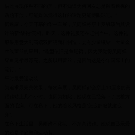
借此展现多种不同的美，但不知道为何网友总是揪着透视的
话题不放，可能媒体觉得这样的话题更能博眼球吧。”
据透露，今天开幕的华中车展，吴雨婵将穿上罗钒溪为其设
计的新“战袍”亮相。昨天，这件礼服还在赶制当中。这件礼
服采用意大利高端双面绣面料制造，会有少量镶钻，大量金
丝线蕾丝的应用。“造型依旧是鱼尾裙，因为我觉得吴雨婵
穿鱼尾裙最漂亮。之所以用蕾丝，是因为这是今年国际上的
流行。”
平时最爱运动装
为追求最完美效果，每次车展，吴雨婵都会穿上10厘米的高
跟鞋站上几个小时。也因为如此，她现在已经落下了腰椎方
面的毛病。可在私下，她的着装风格是“怎么舒服就这么
穿”。
在私下生活里，吴雨婵不化妆，不穿高跟鞋。她说自己最爱
的还是平底鞋和运动装。