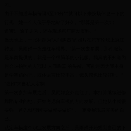
习。
由于不知道车模每隔5至10分钟就可以下来换场休息一下的
行规，她一个人傻乎乎地站了好久。“那算是第一次‘出
道’吧。除了走秀，还在现场帮厂商发资料。”
当天晚上，一张标题为“人间胸器”的照片在汽车论坛上疯狂
转发。吴雨婵一夜走红车模界。“第一次去参展，那件服装
是车商提供的，就是一个很简单的小礼服。我真的不知道为
何会被拍照的人冠以‘人间胸器’的头衔。可能是因为我本身
是学舞蹈的吧，肢体语言比较丰富，镜头感也比较好吧。”
“战袍”来自私人定制
第一次参加车展之后，吴雨婵意外走红了。本打算继续进修
舞蹈专业的她，开始考虑向车模的方向发展。但她从小就很
要强，首先就想到“要做就要做好”，一定要展现最完美的自
己。
认定车模这个职业发展方向之后，吴雨婵开始规划自己的下