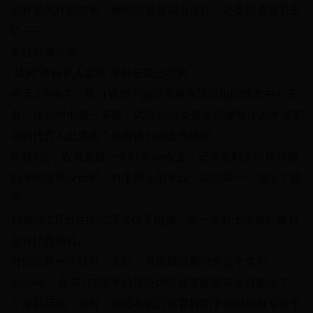
底有着怎样的关系，她到底是凭实力走红，还是靠透视装走
红——
走红纯属意外
“战袍”来自私人定制 平时最爱运动装
今天上午9点，第11届华中国际车展在武汉国际博览中心开
幕。作为华中第一车模，武汉90后女孩吴雨婵将作为本届车
展的代言人出席多个品牌展台的走秀活动。
昨晚7点，在龟北路一个时尚party上，记者见到吴雨婵和她
的专用服装设计师。对于网上的非议，吴雨婵一一做出了回
应。
1990年2月出生的武汉女孩吴雨婵，第一次登上车展的舞台
是在江西南昌。
对自己第一次登台、走红，吴雨婵说那完全是个意外。
2009年，身高175厘米的吴雨婵经朋友推荐在南昌参加了一
个车展活动。当时，她还在武汉体育舞蹈学校国标舞专业学