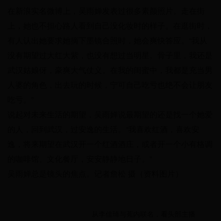
在新浪实名微博上，吴雨婵发表过很多素颜照片。走在街
上，她也不担心路人看到自己没化妆时的样子。在逛街时，
有人认出她要求她摘下墨镜合照时，她会爽快答应。“我从
没有期望过大红大紫，也没有想过当明星。骨子里，我还是
武汉姑娘伢，豪爽大气仗义。在我的闺蜜中，我都是充当男
人婆的角色，出去玩的时候，宁可自己吃亏也绝不会让朋友
吃亏。”
说起对未来生活的期望，吴雨婵说最期望的还是找一个她爱
的人，回到武汉，过安逸的生活。“我喜欢红酒，喜欢安
逸，将来期望在武汉开一个红酒酒庄，或者开一个小有格调
的咖啡馆、文化餐厅，安安静静地日子。”
吴雨婵总是镜头的焦点。记者詹松 摄（资料图片）
从李佳琦与蕉内联名，看头部主播