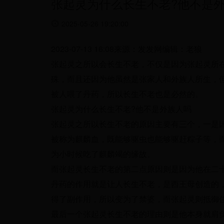
张起灵为什么长生不老?他不是外
2025-05-26 19:20:00
2023-07-13 16:08来源：发发网编辑：老狼
张起灵之所以会长生不老，不仅是因为张起灵所
殊，而且还因为他虽然是张家人和外族人所生，
被人喂了丹药，所以长生不老也是必然的。
张起灵为什么长生不老?他不是外族人吗
张起灵之所以长生不老的原因主要有三个，一是
被称为麒麟血，既能够驱虫也能够驱赶粽子等，
为小时候吃了麒麟竭的缘故。
而张起灵长生不老的第二点原因则是因为他在二
丹药的作用就是让人长生不老，是西王母创造的
得了副作用，所以变为了禁婆，而张起灵则抵御
最后一个张起灵长生不老的理由则是他本身就肩负