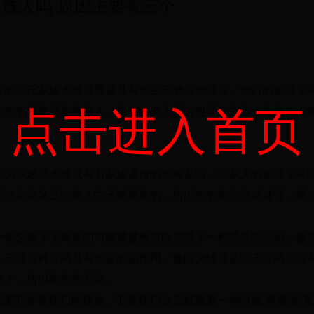
族人吗 原因主要有三个
在的张氏家族本身就普遍具有长生不老这一特点，他们的血液非
点击进入首页
但他的母亲是蓝袍藏人，生下的孩子只会更强。并且张起灵在下
因为张起灵本身就有着家族遗传的长寿基因，张家人的血液非常
而张起灵又是张家人中天赋最高的，所以他的能力也就越强，据
十年之前下了海墓的时候就被考古队员喂了一种特殊的丹药，据
，不过这种丹药具有一定的副作用，像陈文锦就是吃下丹药后没
住了，所以能长生不老。
着守护青铜门的使命，而青铜门之后就藏着一种叫做“终极”的