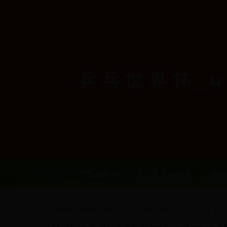
乒乓世界杯_u2
首页
冰岛世界杯
巴西世界杯排名
经典
HOME
>
经典世界杯主题曲
>
张起灵为什么长生不老?他