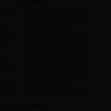
最新发表
仁王套装怎么搭配 仁王最强套装搭配心
6672
得建议
世预赛-塞内加尔点球大战4-2埃及进世
界杯 萨拉赫失点 马内一锤定音
办理假身份证“减龄”？不可取！
常特
别克全新英朗音响怎么样，全新英朗音
海墓后
响效果怎么样
仁王套装怎么搭配 仁王最强套装搭配心
得建议
卡塔尔世界杯分组出炉 西班牙德国日本
入“死亡之组”
特别，
宜人贷不还会怎么样？后果真的是很严
说是因
重！
HaneAme ハネアメ 雨波 (@haneame
高中生综合素质自我评价 篇17
说这种
【分享】韩天峰：2017 年 PHP 程序员
有抵御
未来路在何方
友情链接
东西，虽